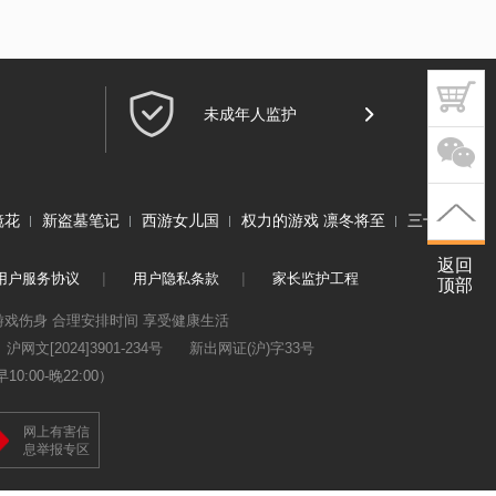
购物
车
游族
平台
返回
顶部